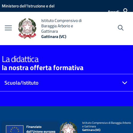
Vai ai contenuti
Vai al menu di navigazione
Vai al footer
Ministero dell'Istruzione e del
Accedi
Merito
Istituto Comprensivo di
Baraggia Arborio e
Gattinara
Gattinara (VC)
La didattica
la nostra offerta formativa
Scuola/Istituto
Istituto Comprensivo di Baraggia Arborio
e Gattinara
Gattinara (VC)