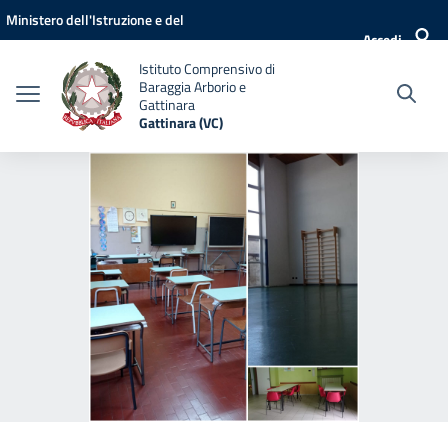
Vai ai contenuti
Vai al menu di navigazione
Vai al footer
Ministero dell'Istruzione e del
Accedi
Merito
Istituto Comprensivo di
Baraggia Arborio e
Gattinara
Gattinara (VC)