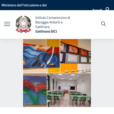
Vai ai contenuti
Vai al menu di navigazione
Vai al footer
Ministero dell'Istruzione e del
Accedi
Merito
Istituto Comprensivo di
Baraggia Arborio e
Gattinara
Gattinara (VC)