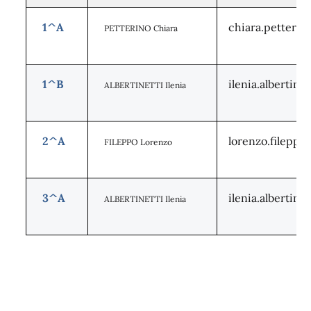
1^A
chiara.petterin
PETTERINO Chiara
1^B
ilenia.albertin
ALBERTINETTI Ilenia
2^A
lorenzo.fileppo
FILEPPO Lorenzo
3^A
ilenia.albertin
ALBERTINETTI Ilenia