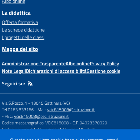
Albo online
La didattica
Offerta formativa
Le schede didattiche
I progetti delle classi
Mappa del sito
Amministrazione Trasparente
Albo online
Privacy Policy
Note Legali
Dichiarazioni di accessibilità
Gestione cookie
Seguici su:
Via S.Rocco, 1
-
13045 Gattinara (VC)
Tel 0163 833166
- Mail:
vcic815008@istruzione.it
- PEC:
vcic815008@pec.istruzione.it
Codice meccanografico: VCIC815008
- C.F. 94023370029
Codice Univoco di Fatturazione Elettronica: UF4RG7