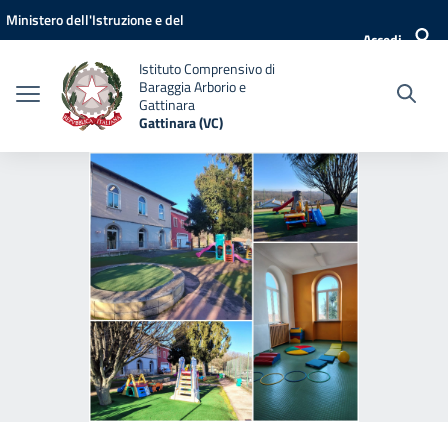
Vai ai contenuti
Vai al menu di navigazione
Vai al footer
Ministero dell'Istruzione e del
Accedi
Merito
Istituto Comprensivo di
Baraggia Arborio e
Gattinara
Gattinara (VC)