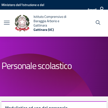
Vai ai contenuti
Vai al menu di navigazione
Vai al footer
Ministero dell'Istruzione e del
Accedi
Merito
Istituto Comprensivo di
Baraggia Arborio e
Gattinara
Gattinara (VC)
Personale scolastico
Modulistica ad uso del personale