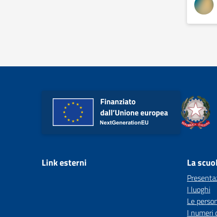
Link esterni
La scuo
Presenta
I luoghi
Le perso
I numeri 