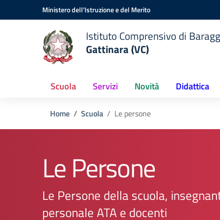
Vai ai contenuti
Vai al menu di navigazione
Vai al footer
Ministero dell'Istruzione e del Merito
Istituto Comprensivo di Baragg
Gattinara (VC)
Scuola
Servizi
Novità
Didattica
Home
Scuola
Le persone
Le Persone
Le Persone della scuola, insegnant
personale ATA e docenti