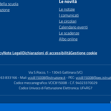
Le novità
della scuola
Le notizie
azione
I comunicati
Le circolari
Calendario eventi
Le scadenze
Albo online
cy
Note Legali
Dichiarazioni di accessibilità
Gestione cookie
Via S.Rocco, 1
-
13045 Gattinara (VC)
0163 833166
- Mail:
vcic815008@istruzione.it
- PEC:
vcic815008@pec.istruzi
Codice meccanografico: VCIC815008
- C.F. 94023370029
Codice Univoco di Fatturazione Elettronica: UF4RG7
Sito w