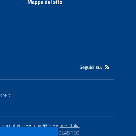
Mappa del sito
Seguici su:
one.it
Concept & Design by
Designers Italia
eb realizzato con CMS
SCUOLASTICO