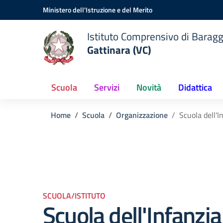
Vai ai contenuti
Vai al menu di navigazione
Vai al footer
Ministero dell'Istruzione e del Merito
Istituto Comprensivo di Baragg
Gattinara (VC)
Scuola
Servizi
Novità
Didattica
Home
Scuola
Organizzazione
Scuola dell'I
SCUOLA/ISTITUTO
Scuola dell'Infanzia