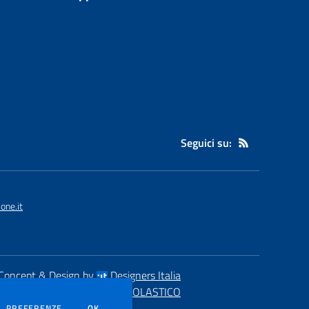
Seguici su:
one.it
Concept & Design by
Designers Italia
eb realizzato con CMS
SCUOLASTICO
DEI COOKIE
PREFERENZE
OK