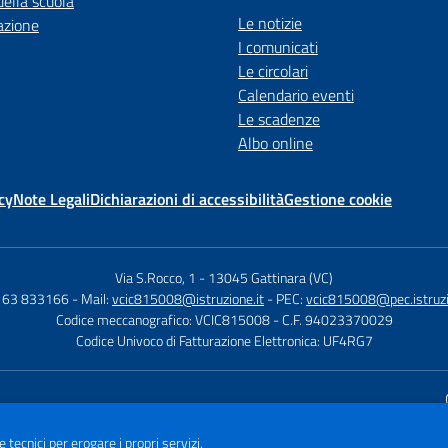
della scuola
Le notizie
azione
I comunicati
Le circolari
Calendario eventi
Le scadenze
Albo online
cy
Note Legali
Dichiarazioni di accessibilità
Gestione cookie
Via S.Rocco, 1
-
13045 Gattinara (VC)
0163 833166
- Mail:
vcic815008@istruzione.it
- PEC:
vcic815008@pec.istruzi
Codice meccanografico: VCIC815008
- C.F. 94023370029
Codice Univoco di Fatturazione Elettronica: UF4RG7
Sito w
e tecnici per erogare i propri servizi.