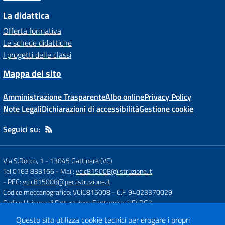
La didattica
Offerta formativa
Le schede didattiche
I progetti delle classi
Mappa del sito
Amministrazione Trasparente
Albo online
Privacy Policy
Note Legali
Dichiarazioni di accessibilità
Gestione cookie
Seguici su:
Via S.Rocco, 1
-
13045 Gattinara (VC)
Tel 0163 833166
- Mail:
vcic815008@istruzione.it
- PEC:
vcic815008@pec.istruzione.it
Codice meccanografico: VCIC815008
- C.F. 94023370029
Codice Univoco di Fatturazione Elettronica: UF4RG7
Questo sito utilizza cookie tecnici per erogare i propri