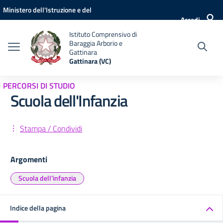
Vai ai contenuti
Vai al menu di navigazione
Vai al footer
Ministero dell'Istruzione e del
Accedi
Merito
Istituto Comprensivo di
Baraggia Arborio e
Gattinara
Gattinara (VC)
PERCORSI DI STUDIO
Scuola dell'Infanzia
Stampa / Condividi
Argomenti
Scuola dell'infanzia
Indice della pagina