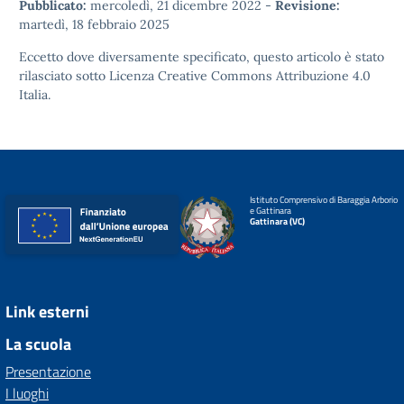
Pubblicato:
mercoledì, 21 dicembre 2022
-
Revisione:
martedì, 18 febbraio 2025
Eccetto dove diversamente specificato, questo articolo è stato
rilasciato sotto
Licenza Creative Commons Attribuzione 4.0
Italia.
Istituto Comprensivo di Baraggia Arborio
e Gattinara
Gattinara (VC)
Link esterni
La scuola
Presentazione
I luoghi