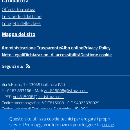
La didattica
Offerta formativa
Le schede didattiche
I progetti delle classi
Mappa del sito
Amministrazione Trasparente
Albo online
Privacy Policy
Note Legali
Dichiarazioni di accessibilità
Gestione cookie
Seguici su:
Via S.Rocco, 1
-
13045 Gattinara (VC)
Tel 0163 833166
- Mail:
vcic815008@istruzione.it
- PEC:
vcic815008@pec.istruzione.it
Codice meccanografico: VCIC815008
- C.F. 94023370029
Codice Univoco di Fatturazione Elettronica: UF4RG7
Questo sito utilizza cookie tecnici per erogare i propri
servizi.
Per maggiori informazioni puoi leggere la
cookie
Concept & Design by
Designers Italia