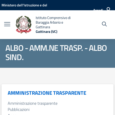
Vai ai contenuti
Vai al menu di navigazione
Vai al footer
Ministero dell'Istruzione e del
Accedi
Merito
Istituto Comprensivo di
Baraggia Arborio e
Gattinara
Gattinara (VC)
ALBO - AMM.NE TRASP. - ALBO
SIND.
AMMINISTRAZIONE TRASPARENTE
Amministrazione trasparente
Pubblicazioni