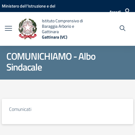
Vai ai contenuti
Vai al menu di navigazione
Vai al footer
Ministero dell'Istruzione e del
Accedi
Merito
Istituto Comprensivo di
Baraggia Arborio e
Gattinara
Gattinara (VC)
COMUNICHIAMO - Albo
Sindacale
Comunicati