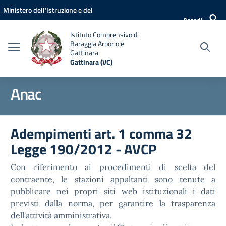
Vai ai contenuti
Vai al menu di navigazione
Vai al footer
Ministero dell'Istruzione e del
Accedi
Merito
Istituto Comprensivo di
Baraggia Arborio e
Gattinara
Gattinara (VC)
Anac
Adempimenti art. 1 comma 32
Legge 190/2012 - AVCP
Con riferimento ai procedimenti di scelta del
contraente, le stazioni appaltanti sono tenute a
pubblicare nei propri siti web istituzionali i dati
previsti dalla norma, per garantire la trasparenza
dell'attività amministrativa.