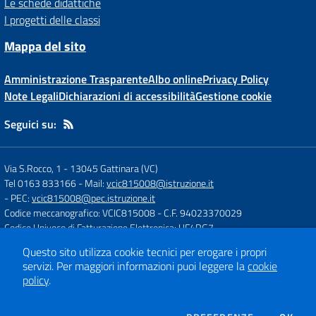
Le schede didattiche
I progetti delle classi
Mappa del sito
Amministrazione Trasparente
Albo online
Privacy Policy
Note Legali
Dichiarazioni di accessibilità
Gestione cookie
Seguici su:
Via S.Rocco, 1
-
13045 Gattinara (VC)
Tel 0163 833166
- Mail:
vcic815008@istruzione.it
- PEC:
vcic815008@pec.istruzione.it
Codice meccanografico: VCIC815008
- C.F. 94023370029
Codice Univoco di Fatturazione Elettronica: UF4RG7
Questo sito utilizza cookie tecnici per erogare i propri
servizi.
Per maggiori informazioni puoi leggere la
cookie
Concept & Design by
Designers Italia
policy
.
Sito web realizzato con CMS
SCUOLASTICO