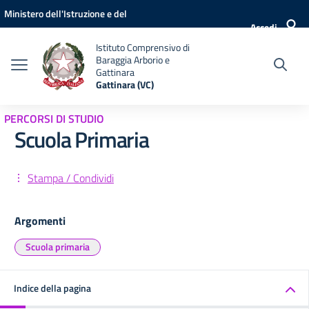
Vai ai contenuti
Vai al menu di navigazione
Vai al footer
Ministero dell'Istruzione e del
Accedi
Merito
Istituto Comprensivo di
Baraggia Arborio e
Gattinara
Gattinara (VC)
PERCORSI DI STUDIO
Scuola Primaria
Stampa / Condividi
Argomenti
Scuola primaria
Indice della pagina