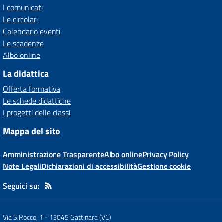
I comunicati
Le circolari
Calendario eventi
Le scadenze
Albo online
La didattica
Offerta formativa
Le schede didattiche
I progetti delle classi
Mappa del sito
Amministrazione Trasparente
Albo online
Privacy Policy
Note Legali
Dichiarazioni di accessibilità
Gestione cookie
Seguici su:
Via S.Rocco, 1
-
13045 Gattinara (VC)