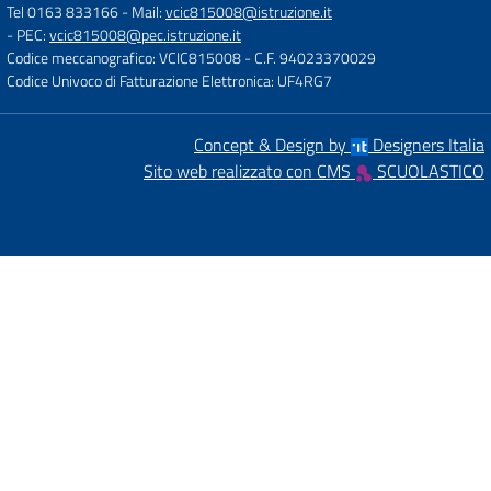
Tel 0163 833166
- Mail:
vcic815008@istruzione.it
- PEC:
vcic815008@pec.istruzione.it
Codice meccanografico: VCIC815008
- C.F. 94023370029
Codice Univoco di Fatturazione Elettronica: UF4RG7
Concept & Design by
Designers Italia
Sito web realizzato con CMS
SCUOLASTICO