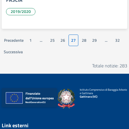
2019/2020
Precedente
1
...
25
26
27
28
29
...
32
Successiva
Totale notizie: 283
Istituto Comprensivo di Baraggia Arborio
e Gattinara
Gattinara (VC)
Link esterni