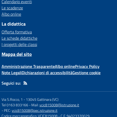
Calendario eventi
Le scadenze
Albo online
La didattica
Offerta formativa
Le schede didattiche
I progetti delle classi
Mappa del sito
Amministrazione Trasparente
Albo online
Privacy Policy
Note Legali
Dichiarazioni di accessibilità
Gestione cookie
Seguici su:
Via S.Rocco, 1
-
13045 Gattinara (VC)
Tel 0163 833166
- Mail:
vcic815008@istruzione.it
- PEC:
vcic815008@pec.istruzione.it
Codice meccanografico: VCIC815008
- C.F. 94023370029