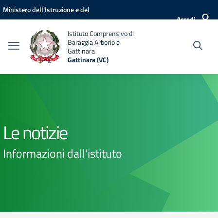
Vai ai contenuti
Vai al menu di navigazione
Vai al footer
Ministero dell'Istruzione e del
Accedi
Merito
Istituto Comprensivo di
Baraggia Arborio e
Gattinara
Gattinara (VC)
Le notizie
Informazioni dall'istituto