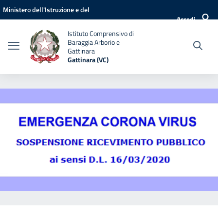
Vai ai contenuti
Vai al menu di navigazione
Vai al footer
Ministero dell'Istruzione e del
Accedi
Merito
Istituto Comprensivo di
Baraggia Arborio e
Gattinara
Gattinara (VC)