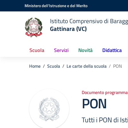
Vai ai contenuti
Vai al menu di navigazione
Vai al footer
Ministero dell'Istruzione e del Merito
Istituto Comprensivo di Baragg
Gattinara (VC)
Scuola
Servizi
Novità
Didattica
Home
Scuola
Le carte della scuola
PON
Documento programmat
PON
Tutti i PON di Ist