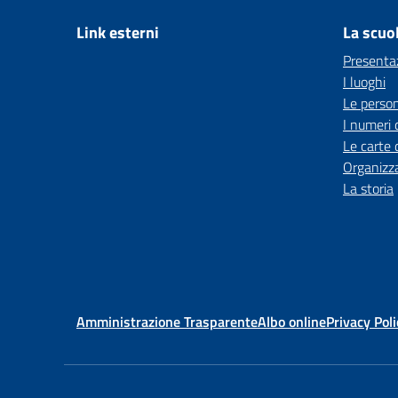
Link esterni
La scuo
Presenta
I luoghi
Le perso
I numeri 
Le carte 
Organizz
La storia
Amministrazione Trasparente
Albo online
Privacy Poli