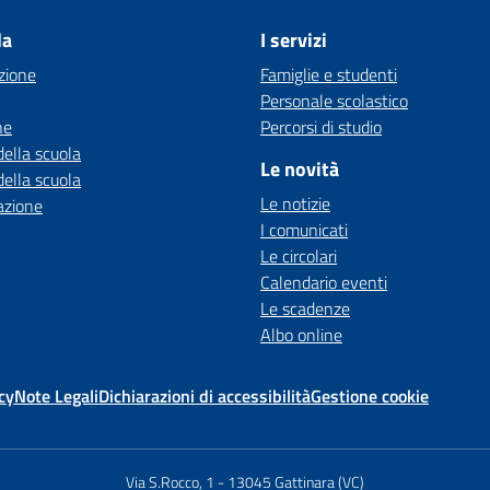
la
I servizi
zione
Famiglie e studenti
Personale scolastico
ne
Percorsi di studio
della scuola
Le novità
della scuola
Le notizie
azione
I comunicati
Le circolari
Calendario eventi
Le scadenze
Albo online
cy
Note Legali
Dichiarazioni di accessibilità
Gestione cookie
Via S.Rocco, 1
-
13045 Gattinara (VC)