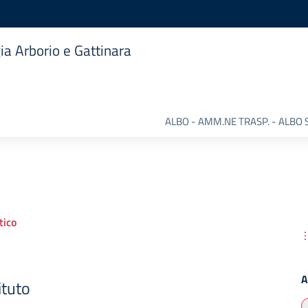
ia Arborio e Gattinara
ALBO - AMM.NE TRASP. - ALBO 
ico
A
ituto