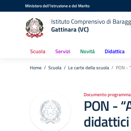
Vai ai contenuti
Vai al menu di navigazione
Vai al footer
Ministero dell'Istruzione e del Merito
Istituto Comprensivo di Baragg
Gattinara (VC)
Scuola
Servizi
Novità
Didattica
Home
Scuola
Le carte della scuola
PON - “
Documento programmat
PON - “
didattici