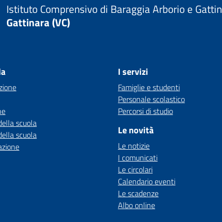
Istituto Comprensivo di Baraggia Arborio e Gatti
Gattinara (VC)
la
I servizi
zione
Famiglie e studenti
Personale scolastico
ne
Percorsi di studio
della scuola
Le novità
della scuola
Le notizie
azione
I comunicati
Le circolari
Calendario eventi
Le scadenze
Albo online