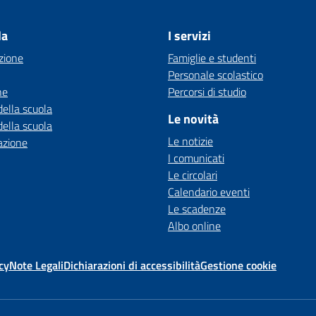
la
I servizi
zione
Famiglie e studenti
Personale scolastico
ne
Percorsi di studio
della scuola
Le novità
della scuola
Le notizie
azione
I comunicati
Le circolari
Calendario eventi
Le scadenze
Albo online
cy
Note Legali
Dichiarazioni di accessibilità
Gestione cookie