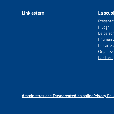
Link esterni
La scuo
Presenta
I luoghi
Le perso
I numeri 
Le carte 
Organizz
La storia
Amministrazione Trasparente
Albo online
Privacy Poli