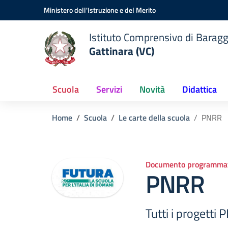
Vai ai contenuti
Vai al menu di navigazione
Vai al footer
Ministero dell'Istruzione e del Merito
Istituto Comprensivo di Baragg
Gattinara (VC)
Scuola
Servizi
Novità
Didattica
Home
Scuola
Le carte della scuola
PNRR
Documento programmat
PNRR
Tutti i progetti 