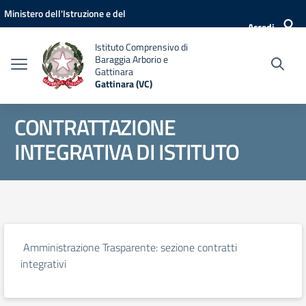
Vai ai contenuti
Vai al menu di navigazione
Vai al footer
Ministero dell'Istruzione e del
Accedi
Merito
Istituto Comprensivo di
Baraggia Arborio e
Gattinara
Gattinara (VC)
CONTRATTAZIONE
INTEGRATIVA DI ISTITUTO
Amministrazione Trasparente: sezione contratti
integrativi