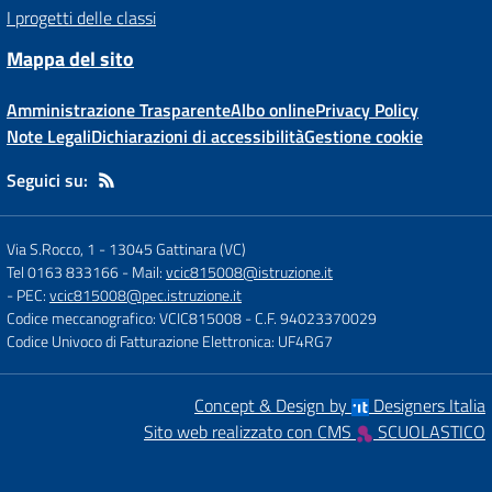
I progetti delle classi
Mappa del sito
Amministrazione Trasparente
Albo online
Privacy Policy
Note Legali
Dichiarazioni di accessibilità
Gestione cookie
Seguici su:
Via S.Rocco, 1
-
13045 Gattinara (VC)
Tel 0163 833166
- Mail:
vcic815008@istruzione.it
- PEC:
vcic815008@pec.istruzione.it
Codice meccanografico: VCIC815008
- C.F. 94023370029
Codice Univoco di Fatturazione Elettronica: UF4RG7
Concept & Design by
Designers Italia
Sito web realizzato con CMS
SCUOLASTICO