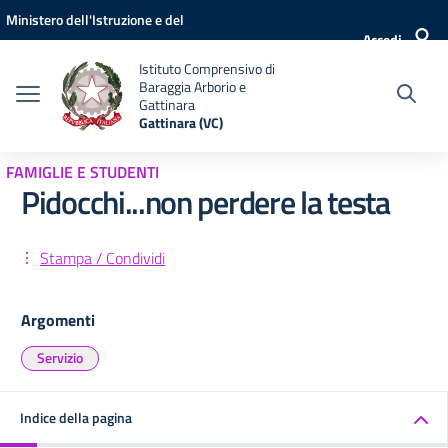
Vai ai contenuti
Vai al menu di navigazione
Vai al footer
Ministero dell'Istruzione e del
Accedi
Merito
Istituto Comprensivo di
Baraggia Arborio e
Gattinara
Gattinara (VC)
FAMIGLIE E STUDENTI
Pidocchi...non perdere la testa
Stampa / Condividi
Argomenti
Servizio
Indice della pagina