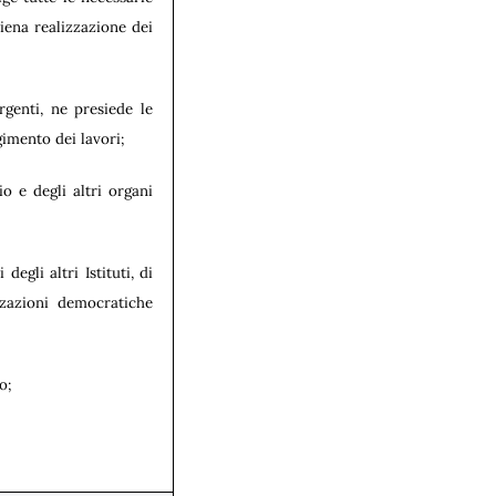
iena realizzazione dei
rgenti, ne presiede le
gimento dei lavori;
o e degli altri organi
egli altri Istituti, di
zzazioni democratiche
o;