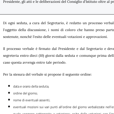
Presidente, gli atti e le deliberazioni del Consiglio d'Istituto oltre al 
Di ogni seduta, a cura del Segretario, è redatto un processo verba
l'oggetto della discussione, i nomi di coloro che hanno preso parte 
sostenute, nonché l'esito delle eventuali votazioni e approvazioni.
Il processo verbale è firmato dal Presidente e dal Segretario e dev
segreteria entro dieci (10) giorni dalla seduta e comunque prima dell
caso questa avvenga entro tale periodo.
Per la stesura del verbale si propone il seguente ordine:
data e orario della seduta;
ordine del giorno;
nome di eventuali assenti;
eventuali mozioni sui vari punti all’ordine del giorno verbalizzate nell’
quale vengono sottoposte a votazione; esito delle votazioni con l’in