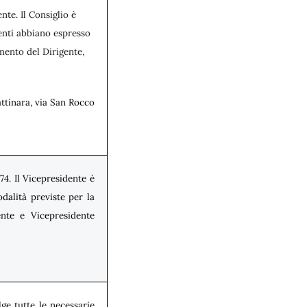
nte. Il Consiglio è
enti abbiano espresso
mento del Dirigente,
attinara, via San Rocco
/74. Il Vicepresidente è
odalità previste per la
ente e Vicepresidente
ge tutte le necessarie