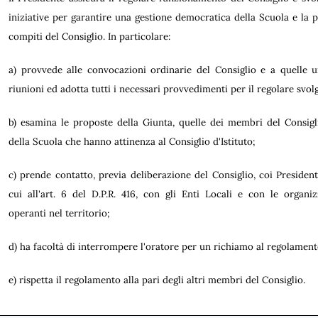
iniziative per garantire una gestione democratica della Scuola e la p
compiti del Consiglio. In particolare:
a) provvede alle convocazioni ordinarie del Consiglio e a quelle u
riunioni ed adotta tutti i necessari provvedimenti per il regolare svol
b) esamina le proposte della Giunta, quelle dei membri del Consigli
della Scuola che hanno attinenza al Consiglio d'Istituto;
c) prende contatto, previa deliberazione del Consiglio, coi Presidenti d
cui all'art. 6 del D.P.R. 416, con gli Enti Locali e con le organi
operanti nel territorio;
d) ha facoltà di interrompere l'oratore per un richiamo al regolament
e) rispetta il regolamento alla pari degli altri membri del Consiglio.