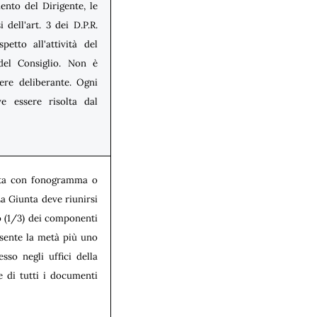
ento del Dirigente, le
dell'art. 3 dei D.P.R.
etto all'attività del
 del Consiglio. Non è
ere deliberante. Ogni
ve essere risolta dal
cata con fonogramma o
a Giunta deve riunirsi
zo (1/3) dei componenti
esente la metà più uno
so negli uffici della
e di tutti i documenti