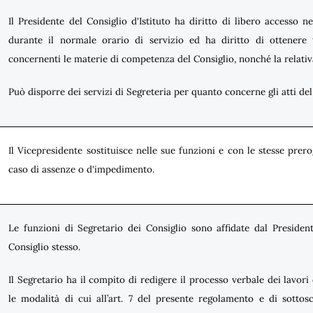
Il Presidente del Consiglio d'Istituto ha diritto di libero accesso ne
durante il normale orario di servizio ed ha diritto di ottenere 
concernenti le materie di competenza del Consiglio, nonché la relat
Può disporre dei servizi di Segreteria per quanto concerne gli atti del 
Il Vicepresidente sostituisce nelle sue funzioni e con le stesse prero
caso di assenze o d'impedimento.
Le funzioni di Segretario dei Consiglio sono affidate dal Presid
Consiglio stesso.
Il Segretario ha il compito di redigere il processo verbale dei lavor
le modalità di cui all’art. 7 del presente regolamento e di sottos