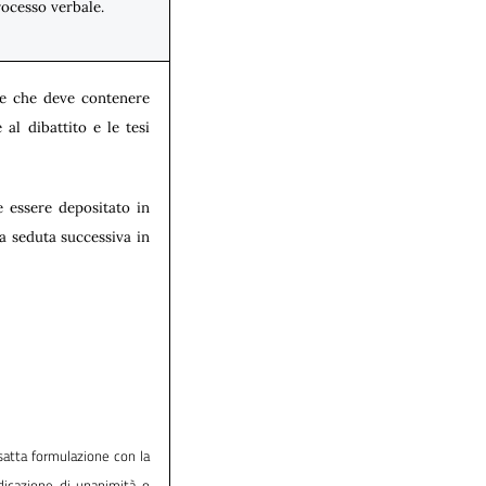
processo verbale.
le che deve contenere
al dibattito e le tesi
e essere depositato in
a seduta successiva in
esatta formulazione con la
dicazione di unanimità o