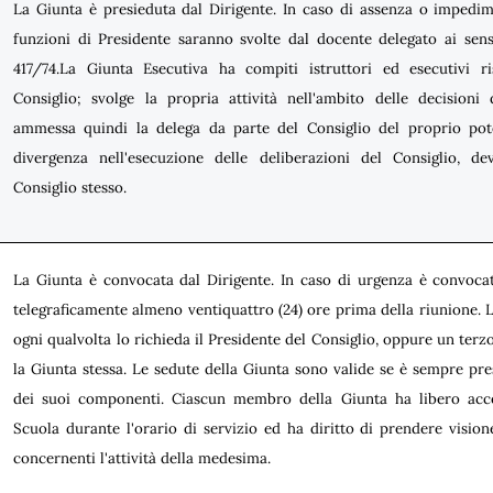
La Giunta è presieduta dal Dirigente. In caso di assenza o impedim
funzioni di Presidente saranno svolte dal docente delegato ai sensi 
417/74.La Giunta Esecutiva ha compiti istruttori ed esecutivi risp
Consiglio; svolge la propria attività nell'ambito delle decisioni
ammessa quindi la delega da parte del Consiglio del proprio pot
divergenza nell'esecuzione delle deliberazioni del Consiglio, de
Consiglio stesso.
La Giunta è convocata dal Dirigente. In caso di urgenza è convo
telegraficamente almeno ventiquattro (24) ore prima della riunione. L
ogni qualvolta lo richieda il Presidente del Consiglio, oppure un ter
la Giunta stessa. Le sedute della Giunta sono valide se è sempre pr
dei suoi componenti. Ciascun membro della Giunta ha libero acces
Scuola durante l'orario di servizio ed ha diritto di prendere vision
concernenti l'attività della medesima.