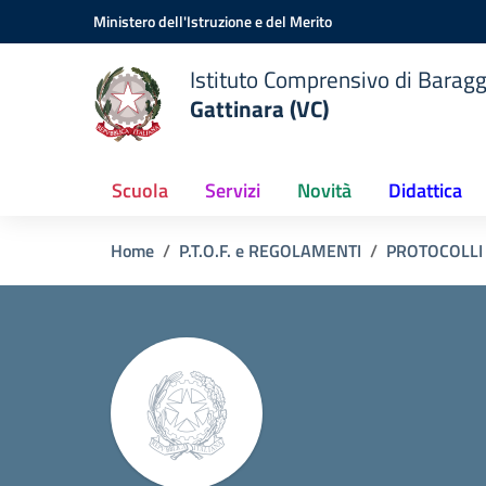
Vai ai contenuti
Vai al menu di navigazione
Vai al footer
Ministero dell'Istruzione e del Merito
Istituto Comprensivo di Baragg
Gattinara (VC)
Scuola
Servizi
Novità
Didattica
Home
P.T.O.F. e REGOLAMENTI
PROTOCOLLI 