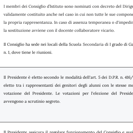
I membri dei Consiglio d’Istituto sono nominati con decreto del Dirige
validamente costituito anche nel caso in cui non tutte le sue compon
la propria rappresentanza. In caso di assenza temporanea o d'impedi
la sostituzione avviene con il docente collaboratore vicario.
Il Consiglio ha sede nei locali della Scuo
la Secondaria d
i I grado di G
n. 1, dove tiene le riunioni.
Il Presidente è eletto secondo le modalità dell'art. 5 dei D.P.R. n. 416
eletto tra i rappresentanti dei genitori degli alunni con le stesse m
votazione del Presidente. Le votazioni per l'elezione del Presid
avvengono a scrutinio segreto.
Il Presidente assicura il regolare funzionamento del Consiglio e svol