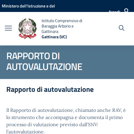
Vai ai contenuti
Vai al menu di navigazione
Vai al footer
Ministero dell'Istruzione e del
Accedi
Merito
Istituto Comprensivo di
Baraggia Arborio e
Gattinara
Gattinara (VC)
RAPPORTO DI
AUTOVALUTAZIONE
Rapporto di autovalutazione
Il Rapporto di autovalutazione, chiamato anche RAV, è
lo strumento che accompagna e documenta il primo
processo di valutazione previsto dall'SNV:
l'autovalutazione.