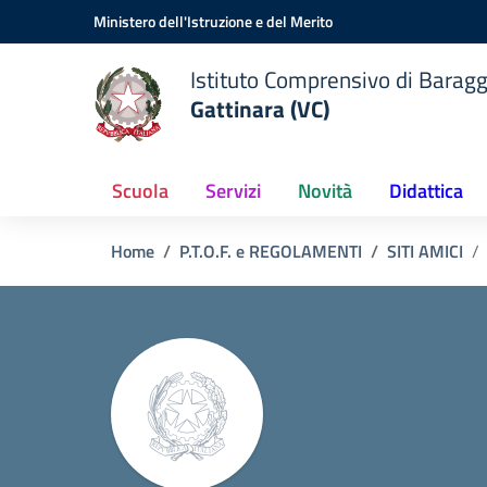
Vai ai contenuti
Vai al menu di navigazione
Vai al footer
Ministero dell'Istruzione e del Merito
Istituto Comprensivo di Baragg
Gattinara (VC)
Scuola
Servizi
Novità
Didattica
Home
P.T.O.F. e REGOLAMENTI
SITI AMICI