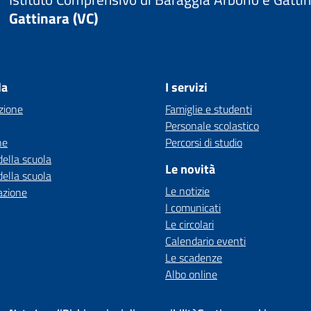
Gattinara (VC)
la
I servizi
zione
Famiglie e studenti
Personale scolastico
ne
Percorsi di studio
della scuola
Le novità
della scuola
Le notizie
azione
I comunicati
Le circolari
Calendario eventi
Le scadenze
Albo online