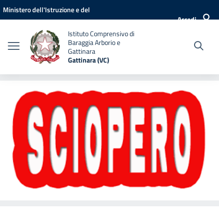
Vai ai contenuti
Vai al menu di navigazione
Vai al footer
Ministero dell'Istruzione e del
Accedi
Merito
Istituto Comprensivo di
Baraggia Arborio e
Gattinara
Gattinara (VC)