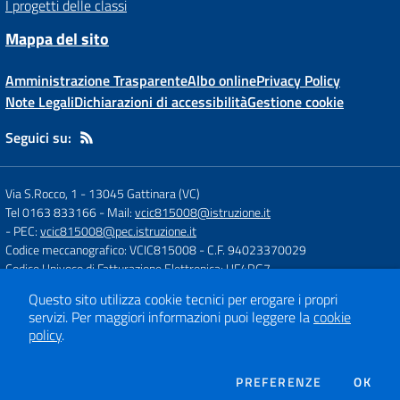
I progetti delle classi
Mappa del sito
Amministrazione Trasparente
Albo online
Privacy Policy
Note Legali
Dichiarazioni di accessibilità
Gestione cookie
Seguici su:
Via S.Rocco, 1
-
13045 Gattinara (VC)
Tel 0163 833166
- Mail:
vcic815008@istruzione.it
- PEC:
vcic815008@pec.istruzione.it
Codice meccanografico: VCIC815008
- C.F. 94023370029
Codice Univoco di Fatturazione Elettronica: UF4RG7
Questo sito utilizza cookie tecnici per erogare i propri
servizi.
Per maggiori informazioni puoi leggere la
cookie
Concept & Design by
Designers Italia
policy
.
Sito web realizzato con CMS
SCUOLASTICO
DEI COOKIE
PREFERENZE
OK