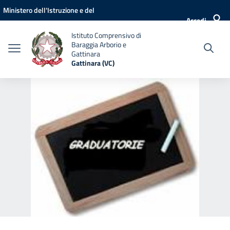
Vai ai contenuti
Vai al menu di navigazione
Vai al footer
Ministero dell'Istruzione e del
Accedi
Merito
Istituto Comprensivo di
Baraggia Arborio e
Gattinara
Gattinara (VC)