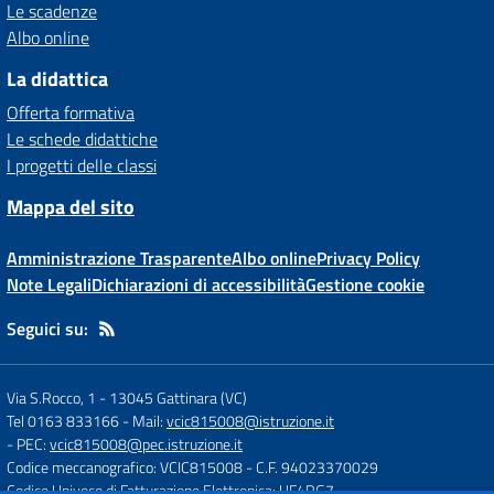
Le scadenze
Albo online
La didattica
Offerta formativa
Le schede didattiche
I progetti delle classi
Mappa del sito
Amministrazione Trasparente
Albo online
Privacy Policy
Note Legali
Dichiarazioni di accessibilità
Gestione cookie
Seguici su:
Via S.Rocco, 1
-
13045 Gattinara (VC)
Tel 0163 833166
- Mail:
vcic815008@istruzione.it
- PEC:
vcic815008@pec.istruzione.it
Codice meccanografico: VCIC815008
- C.F. 94023370029
Codice Univoco di Fatturazione Elettronica: UF4RG7