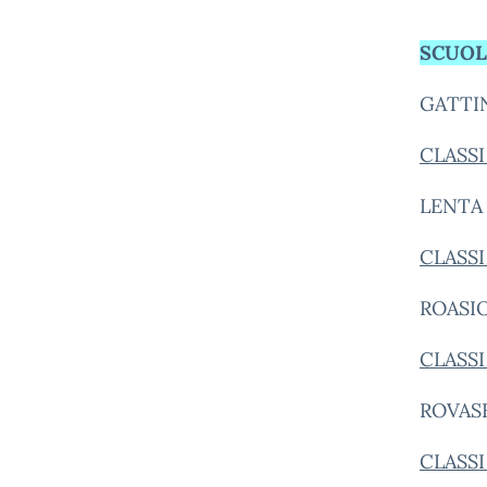
SCUOL
GATTI
CLASSI
LENTA
CLASS
ROASI
CLASS
ROVAS
CLASS