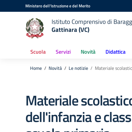
Vai ai contenuti
Vai al menu di navigazione
Vai al footer
Ministero dell'Istruzione e del Merito
Istituto Comprensivo di Baragg
Gattinara (VC)
Scuola
Servizi
Novità
Didattica
Home
Novità
Le notizie
Materiale scolastic
Materiale scolastic
dell'infanzia e clas