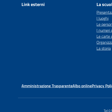
Link esterni
La scuo
Presenta
I luoghi
Le perso
I numeri 
Le carte 
Organizz
La storia
Amministrazione Trasparente
Albo online
Privacy Poli
Tel 