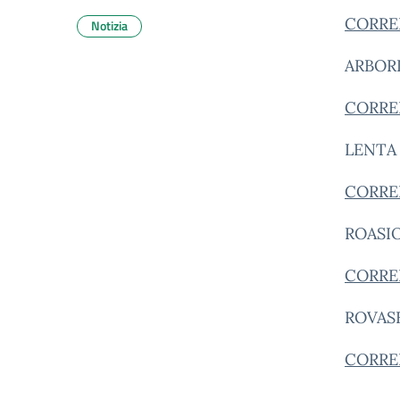
CORRED
Notizia
ARBOR
CORRED
LENTA
CORRED
ROASI
CORRED
ROVAS
CORRED