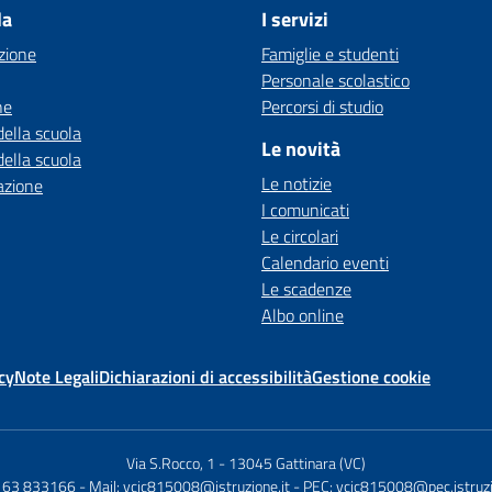
la
I servizi
zione
Famiglie e studenti
Personale scolastico
ne
Percorsi di studio
della scuola
Le novità
della scuola
Le notizie
azione
I comunicati
Le circolari
Calendario eventi
Le scadenze
Albo online
cy
Note Legali
Dichiarazioni di accessibilità
Gestione cookie
Via S.Rocco, 1
-
13045 Gattinara (VC)
0163 833166
- Mail:
vcic815008@istruzione.it
- PEC:
vcic815008@pec.istruzi