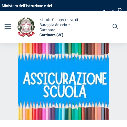
Vai ai contenuti
Vai al menu di navigazione
Vai al footer
Ministero dell'Istruzione e del
Accedi
Merito
Istituto Comprensivo di
Baraggia Arborio e
Gattinara
Gattinara (VC)