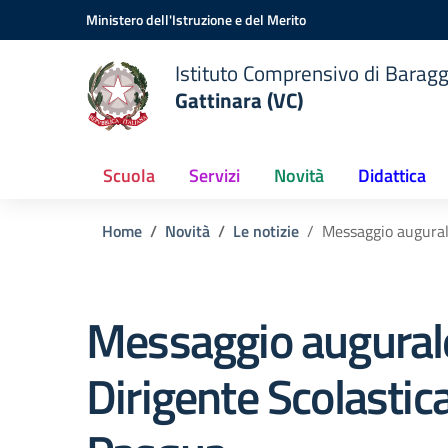
Vai ai contenuti
Vai al menu di navigazione
Vai al footer
Ministero dell'Istruzione e del Merito
Istituto Comprensivo di Baragg
Gattinara (VC)
Scuola
Servizi
Novità
Didattica
Home
Novità
Le notizie
Messaggio augurale
Messaggio augurale
Dirigente Scolastica