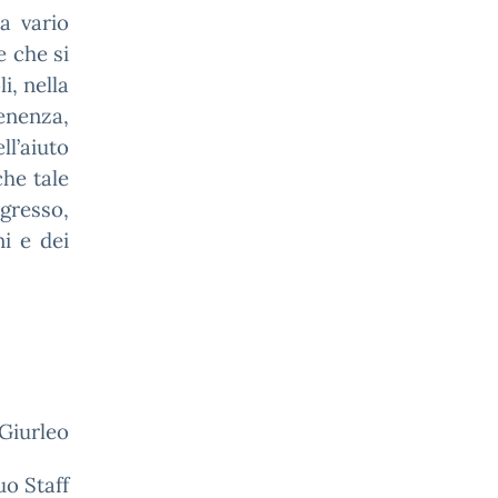
 a vario
e che si
i, nella
enenza,
l’aiuto
che tale
gresso,
ni e dei
 Giurleo
uo Staff