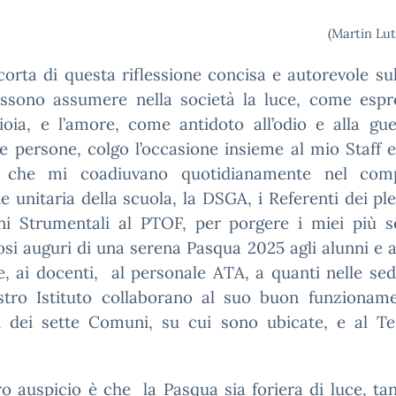
(Martin Lut
corta di questa riflessione concisa e autorevole s
ssono assumere nella società la luce, come espr
gioia, e l’amore, come antidoto all’odio e alla gue
e persone, colgo l’occasione insieme al mio Staff e
o che mi coadiuvano quotidianamente nel comp
e unitaria della scuola, la DSGA, i Referenti dei ple
ni Strumentali al PTOF, per porgere i miei più se
osi auguri di una serena Pasqua 2025 agli alunni e a
e, ai docenti, al personale ATA, a quanti nelle sed
stro Istituto collaborano al suo buon funzioname
i dei sette Comuni, su cui sono ubicate, e al Ter
ro auspicio è che la Pasqua sia foriera di luce, ta