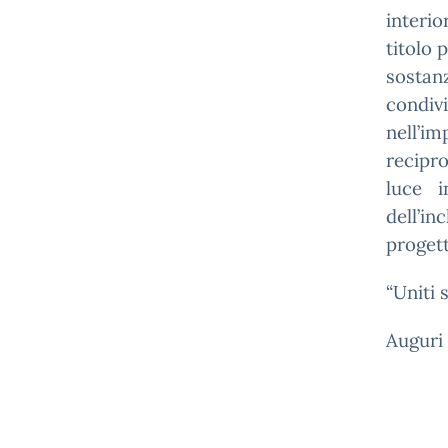
interio
titolo 
sostanz
condiv
nell’i
recipro
luce i
dell’in
progetti
“Uniti 
Auguri 