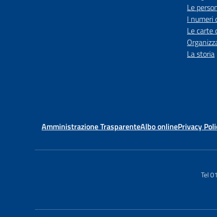
Le perso
I numeri 
Le carte 
Organizz
La storia
Amministrazione Trasparente
Albo online
Privacy Poli
Tel 