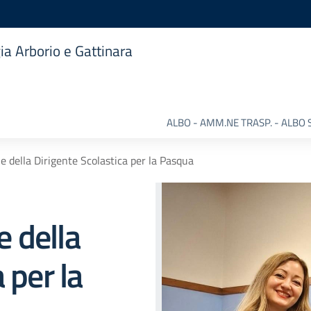
ia Arborio e Gattinara
ALBO - AMM.NE TRASP. - ALBO 
 della Dirigente Scolastica per la Pasqua
 della
 per la