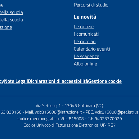
ne
Percorsi di studio
della scuola
Le novità
della scuola
Le notizie
azione
I comunicati
Le circolari
Calendario eventi
Le scadenze
Albo online
cy
Note Legali
Dichiarazioni di accessibilità
Gestione cookie
Via S.Rocco, 1
-
13045 Gattinara (VC)
0163 833166
- Mail:
vcic815008@istruzione.it
- PEC:
vcic815008@pec.istruzi
Codice meccanografico: VCIC815008
- C.F. 94023370029
Codice Univoco di Fatturazione Elettronica: UF4RG7