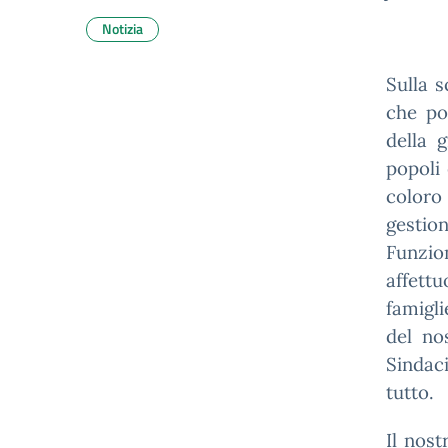
Notizia
Sulla s
che po
della 
popoli 
color
gestion
Funzio
affettu
famigli
del no
Sindac
tutto.
Il nost