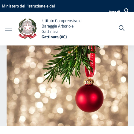
Vai ai contenuti
Vai al menu di navigazione
Vai al footer
Ministero dell'Istruzione e del
Accedi
Merito
Istituto Comprensivo di
Baraggia Arborio e
Gattinara
Gattinara (VC)