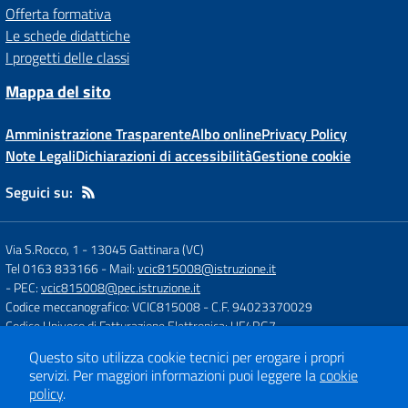
Offerta formativa
Le schede didattiche
I progetti delle classi
Mappa del sito
Amministrazione Trasparente
Albo online
Privacy Policy
Note Legali
Dichiarazioni di accessibilità
Gestione cookie
Seguici su:
Via S.Rocco, 1
-
13045 Gattinara (VC)
Tel 0163 833166
- Mail:
vcic815008@istruzione.it
- PEC:
vcic815008@pec.istruzione.it
Codice meccanografico: VCIC815008
- C.F. 94023370029
Codice Univoco di Fatturazione Elettronica: UF4RG7
Questo sito utilizza cookie tecnici per erogare i propri
servizi.
Per maggiori informazioni puoi leggere la
cookie
Concept & Design by
Designers Italia
policy
.
Sito web realizzato con CMS
SCUOLASTICO