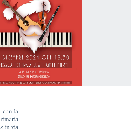
, con la
primaria
ux
in via