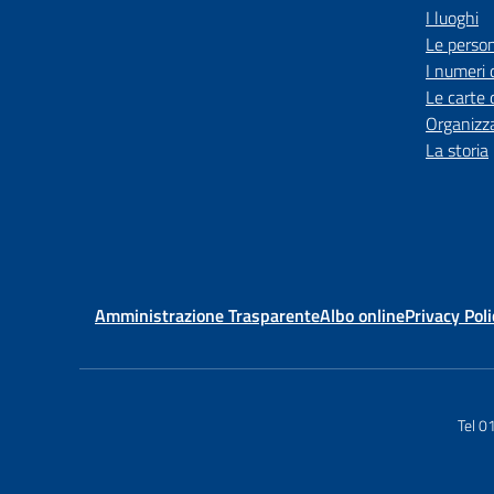
I luoghi
Le perso
I numeri 
Le carte 
Organizz
La storia
Amministrazione Trasparente
Albo online
Privacy Poli
Tel 