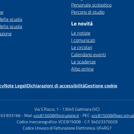
Personale scolastico
ne
Percorsi di studio
della scuola
Le novità
della scuola
Le notizie
azione
I comunicati
Le circolari
Calendario eventi
Le scadenze
Albo online
cy
Note Legali
Dichiarazioni di accessibilità
Gestione cookie
Via S.Rocco, 1
-
13045 Gattinara (VC)
0163 833166
- Mail:
vcic815008@istruzione.it
- PEC:
vcic815008@pec.istruzi
Codice meccanografico: VCIC815008
- C.F. 94023370029
Codice Univoco di Fatturazione Elettronica: UF4RG7