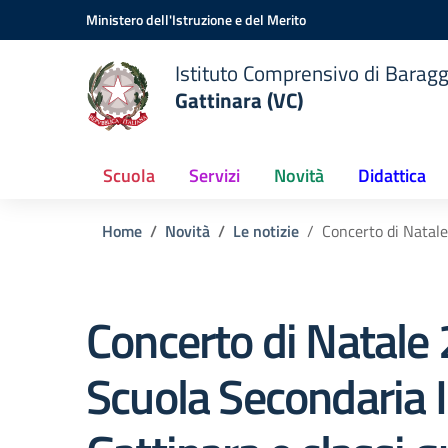
Vai ai contenuti
Vai al menu di navigazione
Vai al footer
Ministero dell'Istruzione e del Merito
Istituto Comprensivo di Baragg
Gattinara (VC)
Scuola
Servizi
Novità
Didattica
Home
Novità
Le notizie
Concerto di Natale
Concerto di Natale
Scuola Secondaria 