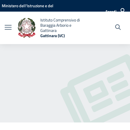
Vai ai contenuti
Vai al menu di navigazione
Vai al footer
Ministero dell'Istruzione e del
Accedi
Merito
Istituto Comprensivo di
Baraggia Arborio e
Gattinara
Gattinara (VC)