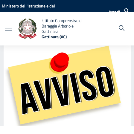
Vai ai contenuti
Vai al menu di navigazione
Vai al footer
Ministero dell'Istruzione e del
Accedi
Merito
Istituto Comprensivo di
Baraggia Arborio e
Gattinara
Gattinara (VC)