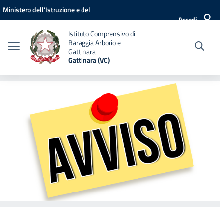
Vai ai contenuti
Vai al menu di navigazione
Vai al footer
Ministero dell'Istruzione e del
Accedi
Merito
Istituto Comprensivo di
Baraggia Arborio e
Gattinara
Gattinara (VC)