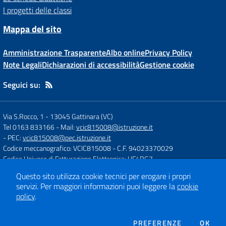
I progetti delle classi
Mappa del sito
Amministrazione Trasparente
Albo online
Privacy Policy
Note Legali
Dichiarazioni di accessibilità
Gestione cookie
Seguici su:
Via S.Rocco, 1
-
13045 Gattinara (VC)
Tel 0163 833166
- Mail:
vcic815008@istruzione.it
- PEC:
vcic815008@pec.istruzione.it
Codice meccanografico: VCIC815008
- C.F. 94023370029
Codice Univoco di Fatturazione Elettronica: UF4RG7
Questo sito utilizza cookie tecnici per erogare i propri
servizi.
Per maggiori informazioni puoi leggere la
cookie
Concept & Design by
Designers Italia
policy
.
Sito web realizzato con CMS
SCUOLASTICO
DEI COOKIE
PREFERENZE
OK