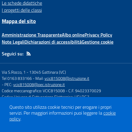
Le schede didattiche
I progetti delle classi
Mappa del sito
Amministrazione Trasparente
Albo online
Privacy Policy
Note Legali
Dichiarazioni di accessibilità
Gestione cookie
Seguici su:
Via S.Rocco, 1
-
13045 Gattinara (VC)
Tel 0163 833166
- Mail:
vcic815008@istruzione.it
- PEC:
vcic815008@pec.istruzione.it
Codice meccanografico: VCIC815008
- C.F. 94023370029
Codice Univoco di Fatturazione Elettronica: UF4RG7
Questo sito utilizza cookie tecnici per erogare i propri
servizi.
Per maggiori informazioni puoi leggere la
cookie
Concept & Design by
Designers Italia
policy
.
Sito web realizzato con CMS
SCUOLASTICO