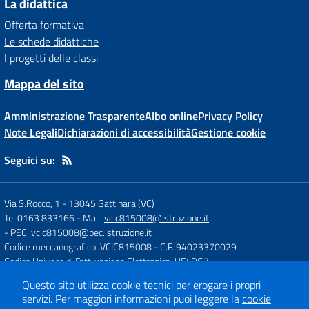
La didattica
Offerta formativa
Le schede didattiche
I progetti delle classi
Mappa del sito
Amministrazione Trasparente
Albo online
Privacy Policy
Note Legali
Dichiarazioni di accessibilità
Gestione cookie
Seguici su:
Via S.Rocco, 1
-
13045 Gattinara (VC)
Tel 0163 833166
- Mail:
vcic815008@istruzione.it
- PEC:
vcic815008@pec.istruzione.it
Codice meccanografico: VCIC815008
- C.F. 94023370029
Codice Univoco di Fatturazione Elettronica: UF4RG7
Questo sito utilizza cookie tecnici per erogare i propri
servizi.
Per maggiori informazioni puoi leggere la
cookie
Concept & Design by
Designers Italia