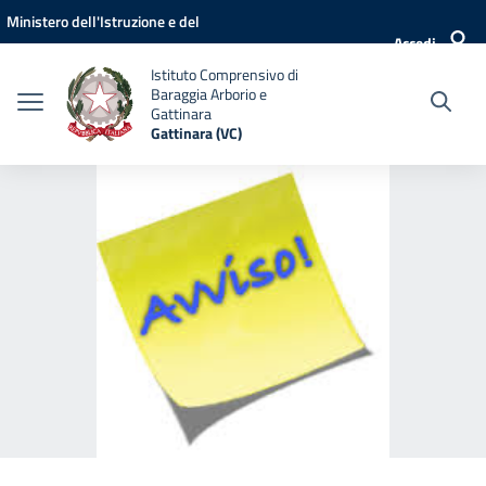
Vai ai contenuti
Vai al menu di navigazione
Vai al footer
Ministero dell'Istruzione e del
Accedi
Merito
Istituto Comprensivo di
Baraggia Arborio e
Gattinara
Gattinara (VC)