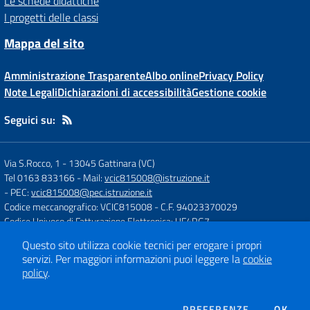
Le schede didattiche
I progetti delle classi
Mappa del sito
Amministrazione Trasparente
Albo online
Privacy Policy
Note Legali
Dichiarazioni di accessibilità
Gestione cookie
Seguici su:
Via S.Rocco, 1
-
13045 Gattinara (VC)
Tel 0163 833166
- Mail:
vcic815008@istruzione.it
- PEC:
vcic815008@pec.istruzione.it
Codice meccanografico: VCIC815008
- C.F. 94023370029
Codice Univoco di Fatturazione Elettronica: UF4RG7
Questo sito utilizza cookie tecnici per erogare i propri
servizi.
Per maggiori informazioni puoi leggere la
cookie
Concept & Design by
Designers Italia
policy
.
Sito web realizzato con CMS
SCUOLASTICO
DEI COOKIE
PREFERENZE
OK