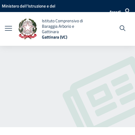
Vai ai contenuti
Vai al menu di navigazione
Vai al footer
Ministero dell'Istruzione e del
Accedi
Merito
Istituto Comprensivo di
Baraggia Arborio e
Gattinara
Gattinara (VC)