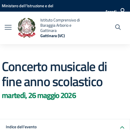
Vai ai contenuti
Vai al menu di navigazione
Vai al footer
Ministero dell'Istruzione e del
Accedi
Merito
Istituto Comprensivo di
Baraggia Arborio e
Gattinara
Gattinara (VC)
Concerto musicale di
fine anno scolastico
martedì, 26 maggio 2026
Indice dell'evento