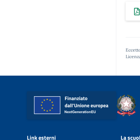
Eccetto
Licenz
Link esterni
La scuo