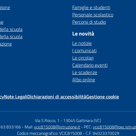
zione
Famiglie e studenti
Personale scolastico
ne
Percorsi di studio
della scuola
Le novità
della scuola
Le notizie
azione
I comunicati
Le circolari
Calendario eventi
Le scadenze
Albo online
cy
Note Legali
Dichiarazioni di accessibilità
Gestione cookie
Via S.Rocco, 1
-
13045 Gattinara (VC)
0163 833166
- Mail:
vcic815008@istruzione.it
- PEC:
vcic815008@pec.istruzi
Codice meccanografico: VCIC815008
- C.F. 94023370029