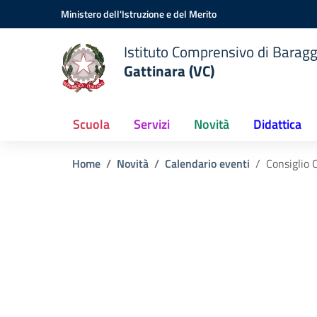
Vai ai contenuti
Vai al menu di navigazione
Vai al footer
Ministero dell'Istruzione e del Merito
Istituto Comprensivo di Baragg
Gattinara (VC)
Scuola
Servizi
Novità
Didattica
Home
Novità
Calendario eventi
Consiglio 