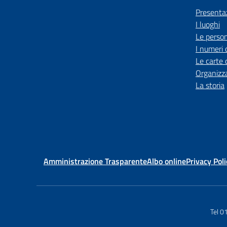
Presenta
I luoghi
Le perso
I numeri 
Le carte 
Organizz
La storia
Amministrazione Trasparente
Albo online
Privacy Poli
Tel 