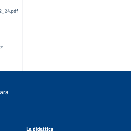
_24.pdf
to
nara
La didattica