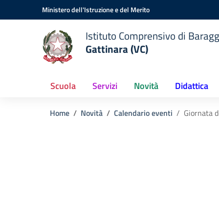
Vai ai contenuti
Vai al menu di navigazione
Vai al footer
Ministero dell'Istruzione e del Merito
Istituto Comprensivo di Baragg
Gattinara (VC)
Scuola
Servizi
Novità
Didattica
Home
Novità
Calendario eventi
Giornata 