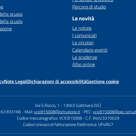
ne
Percorsi di studio
della scuola
Le novità
della scuola
Le notizie
azione
I comunicati
Le circolari
Calendario eventi
Le scadenze
Albo online
cy
Note Legali
Dichiarazioni di accessibilità
Gestione cookie
Via S.Rocco, 1
-
13045 Gattinara (VC)
0163 833166
- Mail:
vcic815008@istruzione.it
- PEC:
vcic815008@pec.istruzi
Codice meccanografico: VCIC815008
- C.F. 94023370029
Codice Univoco di Fatturazione Elettronica: UF4RG7