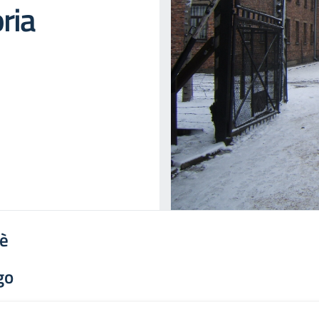
ria
'è
go