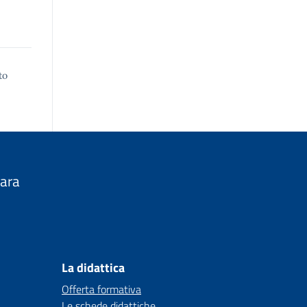
to
nara
La didattica
Offerta formativa
Le schede didattiche