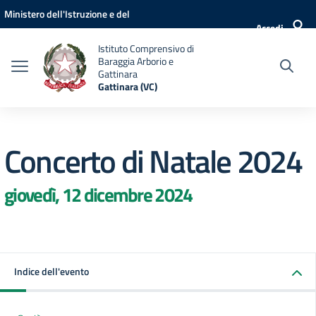
Vai ai contenuti
Vai al menu di navigazione
Vai al footer
Ministero dell'Istruzione e del
Accedi
Merito
Istituto Comprensivo di
Baraggia Arborio e
Gattinara
Gattinara (VC)
Concerto di Natale 2024
giovedì, 12 dicembre 2024
Indice dell'evento