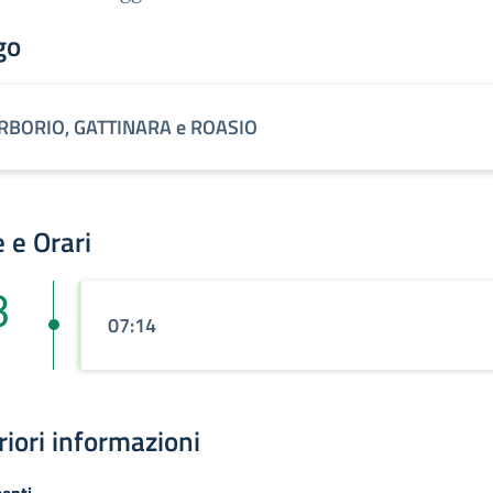
go
RBORIO, GATTINARA e ROASIO
 e Orari
3
07:14
riori informazioni