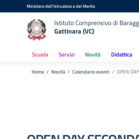
Vai ai contenuti
Vai al menu di navigazione
Vai al footer
Ministero dell'Istruzione e del Merito
Istituto Comprensivo di Baragg
Gattinara (VC)
Scuola
Servizi
Novità
Didattica
Home
Novità
Calendario eventi
OPEN DAY